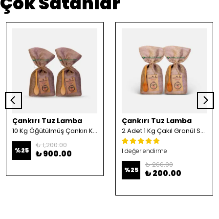
Çok Satanlar
Çankırı Tuz Lamba
Çankırı Tuz Lamba
10 Kg Öğütülmüş Çankırı Kristal Kaya Tuzu
2 Adet 1 Kg Çakıl Granül Sofrada Öğütme Tuzu
₺ 1,200.00
%
25
1 değerlendirme
₺ 900.00
₺ 266.00
%
25
₺ 200.00