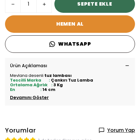
SEPETE EKLE
HEMEN AL
WHATSAPP
Ürün Açıklaması
Mevlana desenli
tuz lambası
Tescilli Marka :
Çankırı Tuz Lamba
Ortalama Ağırlık :
3 Kg
En :
14 cm
Devamını Göster
Yorumlar
Yorum Yap