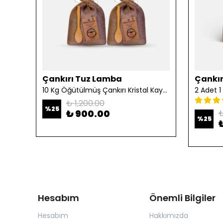
Çankırı Tuz Lamba
Çankır
10 Kg Öğütülmüş Çankırı Kristal Kaya Tuzu
₺ 1,200.00
%
25
₺ 900.00
₺
%
25
Hesabım
Önemli Bilgiler
Hesabım
Hakkımızda