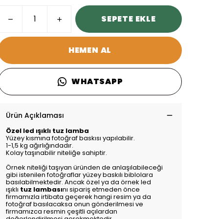
SEPETE EKLE
HEMEN AL
WHATSAPP
Ürün Açıklaması
Özel led ışıklı tuz lamba
Yüzey kısmına fotoğraf baskısı yapılabilir.
1-1,5 kg ağırlığındadır.
Kolay taşınabilir niteliğe sahiptir.
Örnek niteliği taşıyan üründen de anlaşılabileceği
gibi istenilen fotoğraflar yüzey baskılı biblolara
basılabilmektedir. Ancak özel ya da örnek led
ışıklı
tuz lambası
nı sipariş etmeden önce
firmamızla irtibata geçerek hangi resim ya da
fotoğraf basılacaksa onun gönderilmesi ve
firmamızca resmin çeşitli açılardan
değerlendirilmesi gerekmektedir.