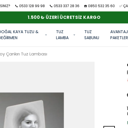
SİNİZ?
📞 0533 128 99 98
📞 0533 337 28 36
☎️ 0850 532 35 60
✅ ÇAN
1.500 ₺ ÜZERI ÜCRETSIZ KARGO
DOĞAL KAYA TUZU &
TUZ
TUZ
AVANTAJ
DEĞİRMEN
LAMBA
SABUNU
PAKETLE
Boy Çankırı Tuz Lambası