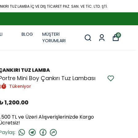
KIRI TUZ LAMBA İÇ VE DIŞ TİCARET PAZ. SAN. VE TİC. LTD. ŞTİ.
LI
BLOG
MÜŞTERİ
0
R
YORUMLARI
ÇANKIRI TUZ LAMBA
Portre Mini Boy Çankırı Tuz Lambası
Tükeniyor
₺ 1,200.00
1.500 TL ve Üzeri Alışverişlerinizde Kargo
Ücretsiz!
Paylaş
: