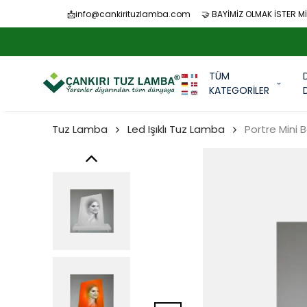
📩
info@cankirituzlamba.com
🤝 BAYİMİZ OLMAK İSTER Mİ
TÜM
KATEGORİLER
Tuz Lamba
Led Işıklı Tuz Lamba
Portre Mini 