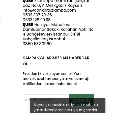
ŞUBE
Esentepe mah irfan çalışkan
cad No:6/A Melikgazi / Kayseri
info@cankirituzlamba.com
0533 337 28 36
0533 128 99 98
a
ŞUBE
Hürriyet Mahallesi,
Dumlupınar Sokak, Karahan Apt., No
4 Bahçelievler/İstanbul, 34191
Bahçelievler/İstanbul
0850 532 3560
KAMPANYALARIMIZDAN HABERDAR
OL
Fırsatları ilk yakalayan sen ol! Yeni
ürünler, özel kampanyalar ve avantajlı
tekliflerden anında haberdar ol.
ABONE OL
Alışveriş deneyiminizi iyileştirmek için
yasal düzenlemelere uygun çerezler