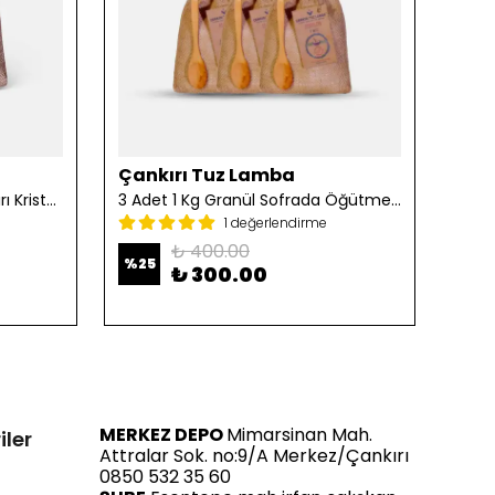
Çankırı Tuz Lamba
Çan
2 Adet 1 Kg Öğütülmüş Çankırı Kristal Kaya Tuzu
3 Adet 1 Kg Granül Sofrada Öğütme Tuzu
1 değerlendirme
₺ 400.00
%
25
%
25
₺ 300.00
MERKEZ DEPO
Mimarsinan Mah.
iler
Attralar Sok. no:9/A Merkez/Çankırı
0850 532 35 60