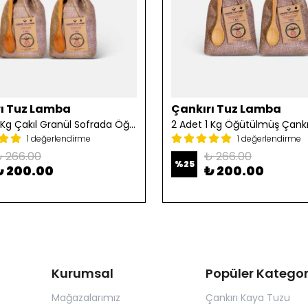
ı Tuz Lamba
Çankırı Tuz Lamba
2 Adet 1 Kg Çakıl Granül Sofrada Öğütme Tuzu
1 değerlendirme
1 değerlendirme
 266.00
₺ 266.00
%
25
₺ 200.00
₺ 200.00
Kurumsal
Popüler Kategor
Mağazalarımız
Çankırı Kaya Tuzu