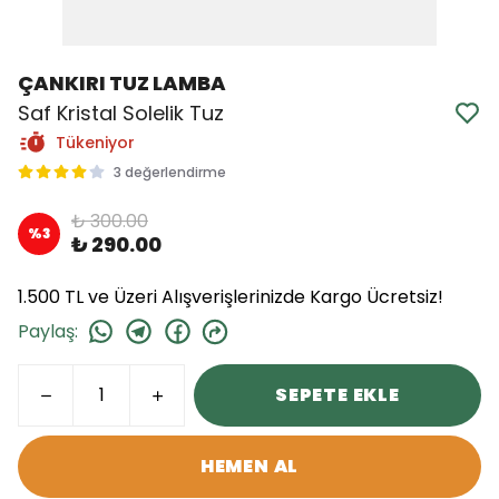
ÇANKIRI TUZ LAMBA
Saf Kristal Solelik Tuz
Tükeniyor
3 değerlendirme
₺ 300.00
%
3
₺ 290.00
1.500 TL ve Üzeri Alışverişlerinizde Kargo Ücretsiz!
Paylaş
:
SEPETE EKLE
HEMEN AL