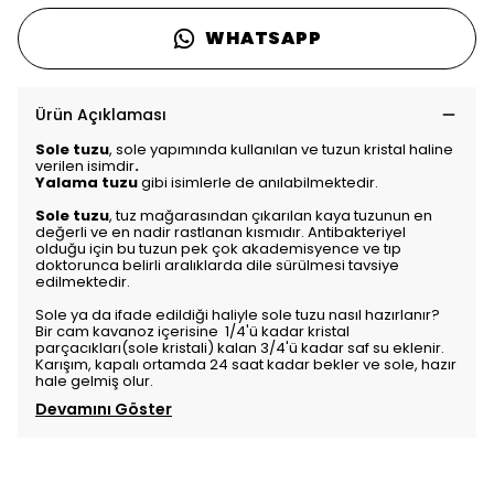
WHATSAPP
Ürün Açıklaması
Sole tuzu
, sole yapımında kullanılan ve tuzun kristal haline
verilen isimdir
.
Yalama tuzu
gibi isimlerle de anılabilmektedir.
Sole tuzu
, tuz mağarasından çıkarılan kaya tuzunun en
değerli ve en nadir rastlanan kısmıdır. Antibakteriyel
olduğu için bu tuzun pek çok akademisyence ve tıp
doktorunca belirli aralıklarda dile sürülmesi tavsiye
edilmektedir.
Sole ya da ifade edildiği haliyle
sole tuzu nasıl hazırlanır
?
Bir cam kavanoz içerisine 1/4'ü kadar kristal
parçacıkları(sole kristali) kalan 3/4'ü kadar saf su eklenir.
Karışım, kapalı ortamda 24 saat kadar bekler ve sole, hazır
hale gelmiş olur.
Devamını Göster