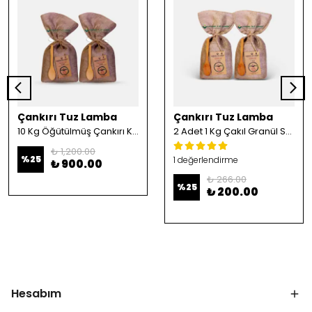
Çankırı Tuz Lamba
Çankırı Tuz Lamba
10 Kg Öğütülmüş Çankırı Kristal Kaya Tuzu
2 Adet 1 Kg Çakıl Granül Sofrada Öğütme Tuzu
₺ 1,200.00
%
25
1 değerlendirme
₺ 900.00
₺ 266.00
%
25
₺ 200.00
Hesabım