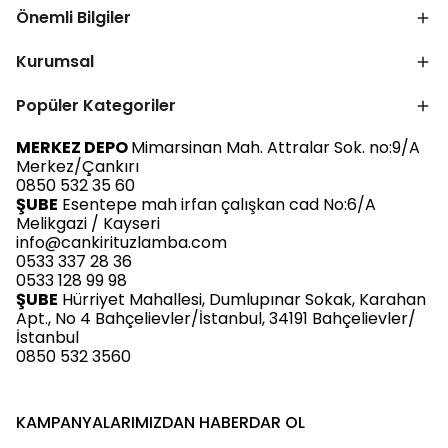
Önemli Bilgiler
Kurumsal
Popüler Kategoriler
MERKEZ DEPO
Mimarsinan Mah. Attralar Sok. no:9/A
Merkez/Çankırı
0850 532 35 60
ŞUBE
Esentepe mah irfan çalışkan cad No:6/A
Melikgazi / Kayseri
info@cankirituzlamba.com
0533 337 28 36
0533 128 99 98
ŞUBE
Hürriyet Mahallesi, Dumlupınar Sokak, Karahan
Apt., No 4 Bahçelievler/İstanbul, 34191 Bahçelievler/
İstanbul
0850 532 3560
KAMPANYALARIMIZDAN HABERDAR OL