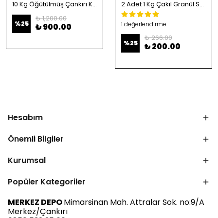
10 Kg Öğütülmüş Çankırı Kristal Kaya Tuzu
2 Adet 1 Kg Çakıl Granül Sofrada Öğütme Tuzu
₺ 1,200.00
%
25
1 değerlendirme
₺ 900.00
₺ 266.00
%
25
₺ 200.00
Hesabım
Önemli Bilgiler
Kurumsal
Popüler Kategoriler
MERKEZ DEPO
Mimarsinan Mah. Attralar Sok. no:9/A
Merkez/Çankırı