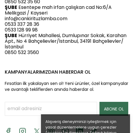
0850 532 35 60
ŞUBE
Esentepe mah irfan çalışkan cad No:6/A
Melikgazi / Kayseri
info@cankirituzlamba.com
0533 337 28 36
0533 128 99 98
ŞUBE
Hürriyet Mahallesi, Dumlupınar Sokak, Karahan
Apt., No 4 Bahçelievler/İstanbul, 34191 Bahçelievler/
İstanbul
0850 532 3560
KAMPANYALARIMIZDAN HABERDAR OL
Fırsatları ilk yakalayan sen ol! Yeni ürünler, özel kampanyalar
ve avantajlı tekliflerden anında haberdar ol.
ABONE OL
Alışveriş deneyiminizi iyileştirmek için
yasal düzenlemelere uygun çerezler
(cookies) kullanıyoruz. Detaylı bilgiye