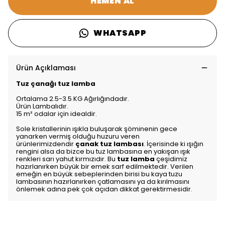
HEMEN AL
WHATSAPP
Ürün Açıklaması
Tuz çanağı tuz lamba
Ortalama 2.5-3.5 KG Ağırlığındadır.
Ürün Lambalıdır.
15 m² odalar için idealdir.
Sole kristallerinin ışıkla buluşarak şöminenin gece
yanarken vermiş olduğu huzuru veren
ürünlerimizdendir
çanak tuz lambası
. İçerisinde ki ışığın
rengini alsa da bizce bu tuz lambasına en yakışan ışık
renkleri sarı yahut kırmızıdır. Bu
tuz lamba
çeşidimiz
hazırlanırken büyük bir emek sarf edilmektedir. Verilen
emeğin en büyük sebeplerinden birisi bu kaya tuzu
lambasının hazırlanırken çatlamasını ya da kırılmasını
önlemek adına pek çok açıdan dikkat gerektirmesidir.