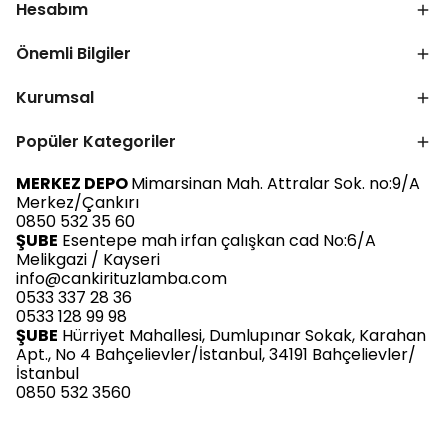
Hesabım
Önemli Bilgiler
Kurumsal
Popüler Kategoriler
MERKEZ DEPO
Mimarsinan Mah. Attralar Sok. no:9/A
Merkez/Çankırı
0850 532 35 60
ŞUBE
Esentepe mah irfan çalışkan cad No:6/A
Melikgazi / Kayseri
info@cankirituzlamba.com
0533 337 28 36
0533 128 99 98
ŞUBE
Hürriyet Mahallesi, Dumlupınar Sokak, Karahan
Apt., No 4 Bahçelievler/İstanbul, 34191 Bahçelievler/
İstanbul
0850 532 3560