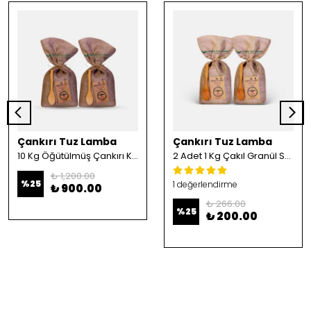
Çankırı Tuz Lamba
Çankırı Tuz Lamba
10 Kg Öğütülmüş Çankırı Kristal Kaya Tuzu
2 Adet 1 Kg Çakıl Granül Sofrada Öğütme Tuzu
₺ 1,200.00
%
25
1 değerlendirme
₺ 900.00
₺ 266.00
%
25
₺ 200.00