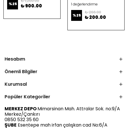
₺ 1,200.00
%
25
1 değerlendirme
₺ 900.00
₺ 266.00
%
25
₺ 200.00
Hesabım
Önemli Bilgiler
Kurumsal
Popüler Kategoriler
MERKEZ DEPO
Mimarsinan Mah. Attralar Sok. no:9/A
Merkez/Çankırı
0850 532 35 60
ŞUBE
Esentepe mah irfan çalışkan cad No:6/A