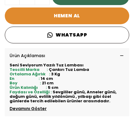
HEMEN AL
WHATSAPP
Ürün Açıklaması
Seni Seviyorum Yazılı Tuz Lambası
Tescilli Marka :
Çankırı Tuz Lamba
Ortalama Ağırlık :
3 Kg
En :
14 cm
Boy :
21 cm
Ürün Kalınlığı :
5 cm
Faydası ve Özelliği :
Sevgililer günü, Anneler günü,
doğum günü, evlilik yıldönümü , yılbaşı gibi özel
günlerde tercih edilebilen ürünler arasındadır.
Devamını Göster