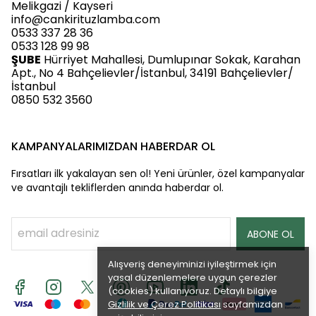
Melikgazi / Kayseri
info@cankirituzlamba.com
0533 337 28 36
0533 128 99 98
ŞUBE
Hürriyet Mahallesi, Dumlupınar Sokak, Karahan
Apt., No 4 Bahçelievler/İstanbul, 34191 Bahçelievler/
İstanbul
0850 532 3560
KAMPANYALARIMIZDAN HABERDAR OL
Fırsatları ilk yakalayan sen ol! Yeni ürünler, özel kampanyalar
ve avantajlı tekliflerden anında haberdar ol.
ABONE OL
Alışveriş deneyiminizi iyileştirmek için
yasal düzenlemelere uygun çerezler
(cookies) kullanıyoruz. Detaylı bilgiye
Gizlilik ve Çerez Politikası
sayfamızdan