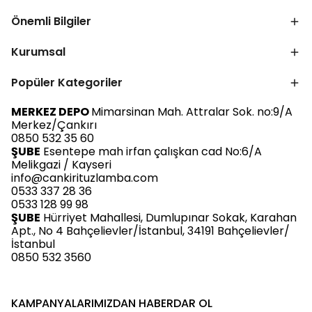
Önemli Bilgiler
Kurumsal
Popüler Kategoriler
MERKEZ DEPO
Mimarsinan Mah. Attralar Sok. no:9/A
Merkez/Çankırı
0850 532 35 60
ŞUBE
Esentepe mah irfan çalışkan cad No:6/A
Melikgazi / Kayseri
info@cankirituzlamba.com
0533 337 28 36
0533 128 99 98
ŞUBE
Hürriyet Mahallesi, Dumlupınar Sokak, Karahan
Apt., No 4 Bahçelievler/İstanbul, 34191 Bahçelievler/
İstanbul
0850 532 3560
KAMPANYALARIMIZDAN HABERDAR OL