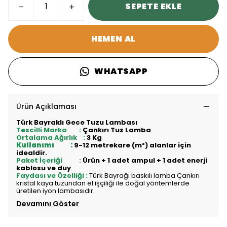
SEPETE EKLE
HEMEN AL
WHATSAPP
Ürün Açıklaması
Türk Bayraklı Gece Tuzu Lambası
Tescilli Marka :
Çankırı Tuz Lamba
Ortalama Ağırlık :
3 Kg
Kullanımı :
9-12 metrekare (m²) alanlar için
idealdir.
Paket İçeriği :
Ürün + 1 adet ampul + 1 adet enerji
kablosu ve duy
Faydası ve Özelliği :
Türk Bayrağı baskılı lamba Çankırı
kristal kaya tuzundan el işçiliği ile doğal yöntemlerde
üretilen iyon lambasıdır.
Devamını Göster