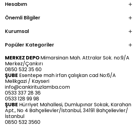
Hesabım
Önemli Bilgiler
Kurumsal
Popüler Kategoriler
MERKEZ DEPO
Mimarsinan Mah. Attralar Sok. no:9/A
Merkez/Çankırı
0850 532 35 60
ŞUBE
Esentepe mah irfan çalışkan cad No:6/A
Melikgazi / Kayseri
info@cankirituzlamba.com
0533 337 28 36
0533 128 99 98
ŞUBE
Hürriyet Mahallesi, Dumlupınar Sokak, Karahan
Apt., No 4 Bahçelievler/İstanbul, 34191 Bahçelievler/
İstanbul
0850 532 3560