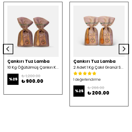
Çankırı Tuz Lamba
Çankırı Tuz Lamba
10 Kg Öğütülmüş Çankırı Kristal Kaya Tuzu
2 Adet 1 Kg Çakıl Granül Sofrada Öğütme Tuzu
₺ 1,200.00
%
25
1 değerlendirme
₺ 900.00
₺ 266.00
%
25
₺ 200.00