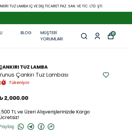
KIRI TUZ LAMBA İÇ VE DIŞ TİCARET PAZ. SAN. VE TİC. LTD. ŞTİ.
LI
BLOG
MÜŞTERİ
0
R
YORUMLARI
ÇANKIRI TUZ LAMBA
Yunus Çankırı Tuz Lambası
Tükeniyor
₺ 2,000.00
1.500 TL ve Üzeri Alışverişlerinizde Kargo
Ücretsiz!
Paylaş
: