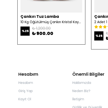
Çankırı Tuz Lamba
Çankır
10 Kg Öğütülmüş Çankırı Kristal Kaya Tuzu
₺ 1,200.00
%
25
₺ 900.00
₺
%
25
Hesabım
Önemli Bilgiler
Hesabım
Hakkımızda
Giriş Yap
Neden Biz?
Kayıt Ol
İletişim
Gizlilik ve Güvenlik