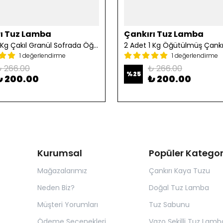
ı Tuz Lamba
Çankırı Tuz Lamba
2 Adet 1 Kg Çakıl Granül Sofrada Öğütme Tuzu
1 değerlendirme
1 değerlendirme
 266.00
₺ 266.00
%
25
₺ 200.00
₺ 200.00
Kurumsal
Popüler Kategor
Mağazalarımız
Çankırı Kaya Tuzu
Neden Biz?
Doğal Tuz Lamba
Müşteri Yorumları
Tuz Sabunu
Ödeme Seçenekleri
Vazo Şekilli Tuz Lamb