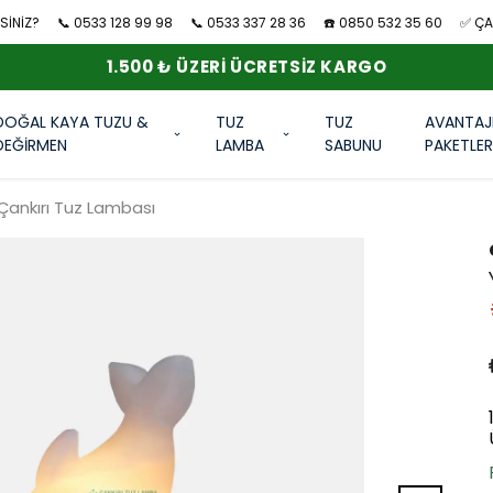
SİNİZ?
📞 0533 128 99 98
📞 0533 337 28 36
☎️ 0850 532 35 60
✅ ÇAN
1.500 ₺ ÜZERI ÜCRETSIZ KARGO
DOĞAL KAYA TUZU &
TUZ
TUZ
AVANTAJ
DEĞİRMEN
LAMBA
SABUNU
PAKETLE
Çankırı Tuz Lambası