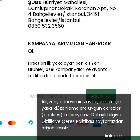
ŞUBE
Hürriyet Mahallesi,
Dumlupınar Sokak, Karahan Apt., No
4 Bahçelievler/İstanbul, 34191
Bahçelievler/İstanbul
0850 532 3560
KAMPANYALARIMIZDAN HABERDAR
OL
Fırsatları ilk yakalayan sen ol! Yeni
ürünler, özel kampanyalar ve avantajlı
tekliflerden anında haberdar ol.
ABONE OL
Alışveriş deneyiminizi iyileştirmek için
yasal düzenlemelere uygun çerezler
(cookies) kullanıyoruz. Detaylı bilgiye
Gizlilik ve Çerez Politikası
sayfamızdan
erişebilirsiniz.
Anladım