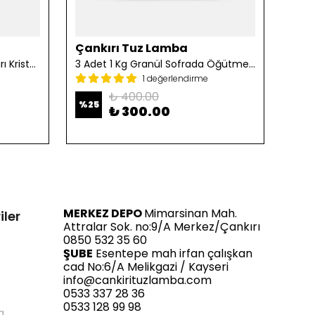
Çankırı Tuz Lamba
Çan
2 Adet 1 Kg Öğütülmüş Çankırı Kristal Kaya Tuzu
3 Adet 1 Kg Granül Sofrada Öğütme Tuzu
1 değerlendirme
₺ 400.00
%
25
%
25
₺ 300.00
MERKEZ DEPO
Mimarsinan Mah.
iler
Attralar Sok. no:9/A Merkez/Çankırı
0850 532 35 60
ŞUBE
Esentepe mah irfan çalışkan
cad No:6/A Melikgazi / Kayseri
info@cankirituzlamba.com
0533 337 28 36
0533 128 99 98
a