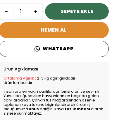
SEPETE EKLE
HEMEN AL
WHATSAPP
Ürün Açıklaması
Ortalama Ağırlık :
2-3 kg ağırlığındadır.
Ürün lambalıdır.
İnsanlara en yakın canlılardan birisi olan ve sevimli
Yunus balığı, sevilen hayvanların en başında gelen
canlılardandır. Çankırı tuz mağarasından özenle
toplanan kaya tuzunu biçimlendirerek üretmiş
olduğumuz
Yunus
balığını kaya
tuz lambası
olarak
sizlere sunmaktayız.