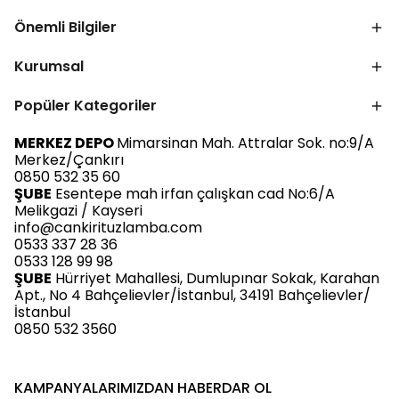
Önemli Bilgiler
Kurumsal
Popüler Kategoriler
MERKEZ DEPO
Mimarsinan Mah. Attralar Sok. no:9/A
Merkez/Çankırı
0850 532 35 60
ŞUBE
Esentepe mah irfan çalışkan cad No:6/A
Melikgazi / Kayseri
info@cankirituzlamba.com
0533 337 28 36
0533 128 99 98
ŞUBE
Hürriyet Mahallesi, Dumlupınar Sokak, Karahan
Apt., No 4 Bahçelievler/İstanbul, 34191 Bahçelievler/
İstanbul
0850 532 3560
KAMPANYALARIMIZDAN HABERDAR OL