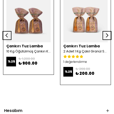
Çankırı Tuz Lamba
Çankırı Tuz Lamba
10 Kg Öğütülmüş Çankırı Kristal Kaya Tuzu
2 Adet 1 Kg Çakıl Granül Sofrada Öğütme Tuzu
₺ 1,200.00
%
25
1 değerlendirme
₺ 900.00
₺ 266.00
%
25
₺ 200.00
Hesabım